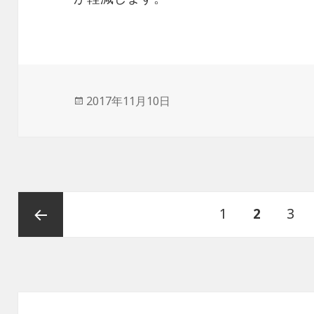
投
2017年11月10日
稿
日:
投
ペ
1
ペ
2
ペ
3
稿
ナ
ー
ー
ー
前のペ
ビ
ゲ
ジ
ジ
ジ
ージ
ー