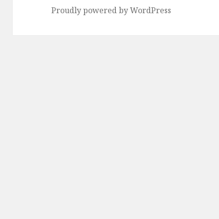
Proudly powered by WordPress
シ
ョ
ン