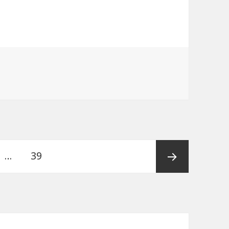
…
ペ
39
ー
次ペー
ジ
ジ