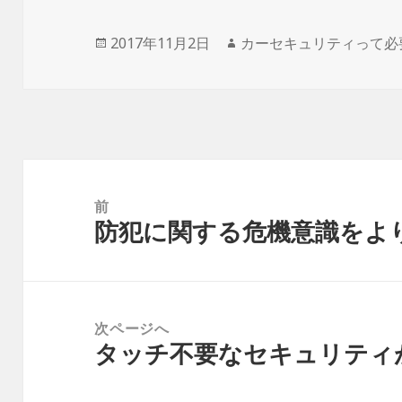
投
2017年11月2日
作
カーセキュリティって必
稿
成
日:
者
投
稿
前
防犯に関する危機意識をよ
ナ
前
ビ
の
ゲ
投
ー
稿:
次ページへ
シ
タッチ不要なセキュリティ
次
ョ
の
ン