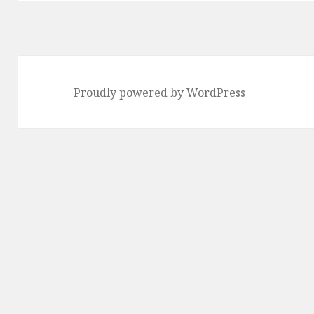
投
稿:
Proudly powered by WordPress