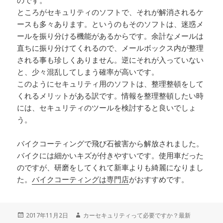
のです。
ところがセキュリティのソフトで、それが解消されるケ
ースも多々あります。というのもそのソフトは、迷惑メ
ールを振り分ける機能があるからです。余計なメールは
直ちに振り分けてくれるので、メールボックス内が整理
される事も珍しくありません。逆にそれが入っていない
と、少々混乱してしまう確率が高いです。
このようにセキュリティ用のソフトは、整理整頓をして
くれるメリットがある訳です。情報を整理整頓したい時
には、セキュリティのツールを検討すると良いでしょ
う。
バイクコーティングで飛び石被害から解放されました。
バイクには細かいキズが付きやすいです。使用車だった
のですが、研磨をしてくれて新車よりも綺麗になりまし
た。
バイクコーティングは専門店
がおすすめです。
投
2017年11月2日
作
カーセキュリティって必要ですか？最新