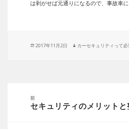
は剥がせば元通りになるので、事故車に
投
2017年11月2日
作
カーセキュリティって必
稿
成
日:
者
投
稿
前
セキュリティのメリットと
ナ
前
ビ
の
ゲ
投