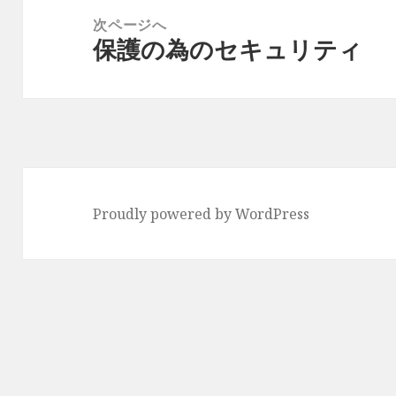
ー
稿:
次ページへ
シ
保護の為のセキュリティ
次
ョ
の
ン
投
稿:
Proudly powered by WordPress